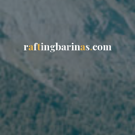
r
a
f
t
i
n
g
b
a
r
i
n
a
s
.
c
o
m