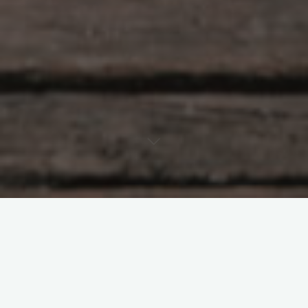
GAME ONLINE
Nomor Togel Singapura Hari
Ini: Apa yang Perlu Kamu
Tahu?