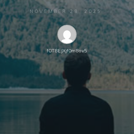
NOVEMBER 28, 2025
fOT8EJXjf0m8ov5