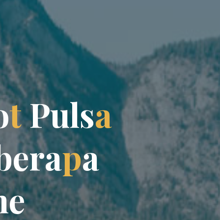
o
t
P
u
l
s
a
B
b
e
r
a
a
p
a
m
e