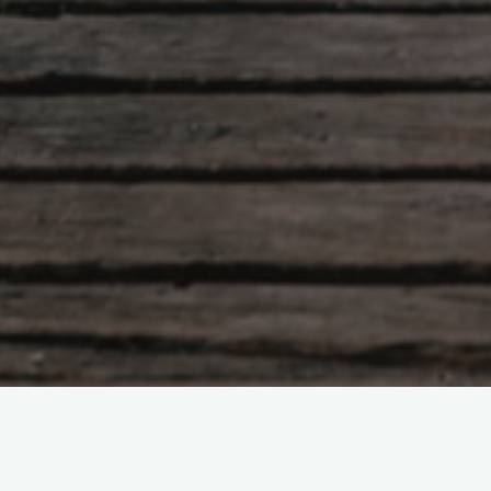
Di dalam era online saat ini, game slot d