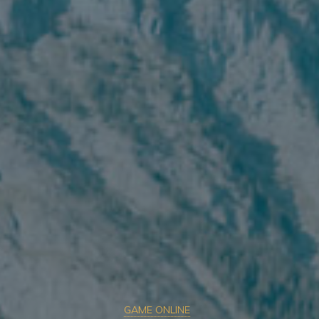
GAME ONLINE