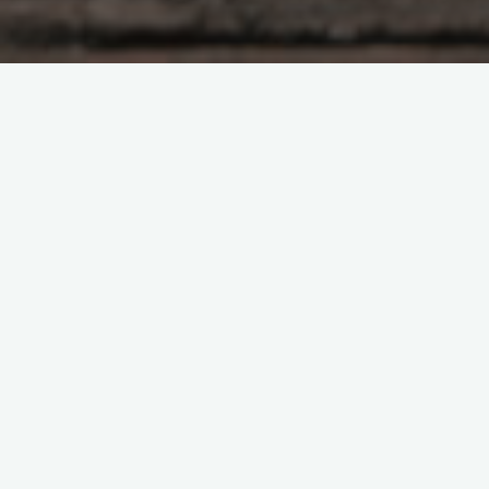
Dalam dunia perjudian masa kini, game mesin slot daring
sudah menjadi sebagai salah satu opsi utama sekali bagi
banyak pemain. Peluang menguntungkan menang yang
signifikan serta kepraktisan aksesibilitas menjadikan slot online
kian populer. Di antara berbagai ragam pilihan yang ada,
konsep "Slot Online Deposit Pulsa" muncul sebagai solusi yang
praktis serta memudahkan para gamer dalam melaksanakan
transaksinya dengan cepat dan efektif. Dengan metode
deposit jenis ini, tidak hanya proses transaksi akan lebih
sederhana, tetapi juga malahan memberikan kemudahan
kemudahan bagi mereka yang ingin ingin mencoba nasib di
slot gacor terbaru.
Seiring sejalan dengan kemajuan teknologis, saat ini para
gamer bisa menghadirkan bermacam-macam tipe mesin slot