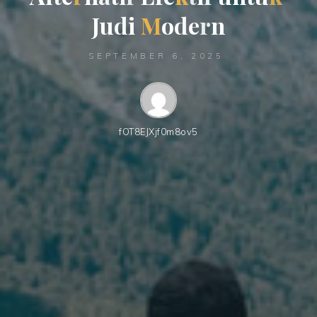
J
u
d
i
M
o
d
e
r
n
SEPTEMBER 6, 2025
fOT8EJXjf0m8ov5