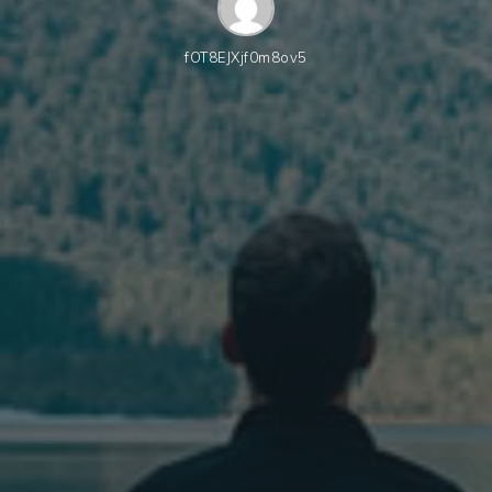
fOT8EJXjf0m8ov5