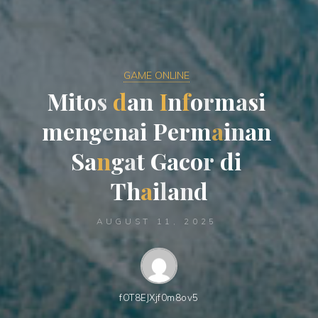
GAME ONLINE
M
i
t
o
s
d
a
n
I
n
f
o
r
m
a
s
i
m
e
n
g
e
n
a
i
P
e
r
m
a
i
n
a
n
S
a
n
g
a
t
G
a
c
o
r
d
i
T
h
a
i
l
a
n
d
AUGUST 11, 2025
fOT8EJXjf0m8ov5