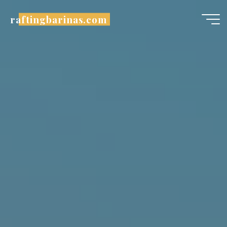
Skip
raftingbarinas.com
to
content