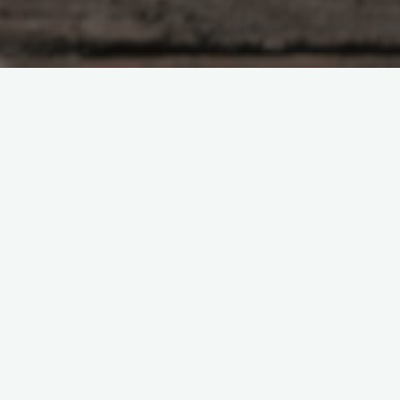
Slot online telah menjadi salah satu permainan yang sangat
diminati di kalangan pemain, khususnya di Indonesia.
slot bet
200 gacor
Dengan beragam jenis pilihan taruhan yang
tersedia, seperti slot bet kecil, slot taruhan 100, dan slot bet
200, pemain dapat menentukan berdasarkan dengan budget
mereka. Banyak orang yang meyakini bahwa taruhan kecil
kecil juga bisa menghadirkan luck yang signifikan, terutama
dengan slot taruhan kecil yang gacor yang memberikan
peluang menang yang lebih sering sering.
Salah satu jenis taruhan yang menarik untuk dilakukan adalah
slot taruhan 200 yang gacor, yang sering dikatakan dengan
hasil yang lebih menguntungkan menguntungkan. Selain itu,
opsi seperti slot bet 100 perak dan slot taruhan 600 perak
pun menawarkan pilihan bagi mereka yang ingin mencoba