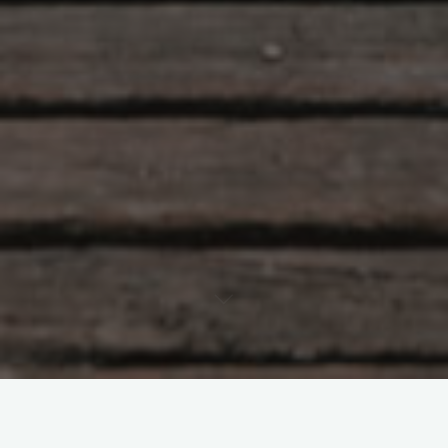
Di dalam dunia lintasan permainan togel, khususnya togel
Hongkong, tiap pemain pasti mengharapkan informasi yang