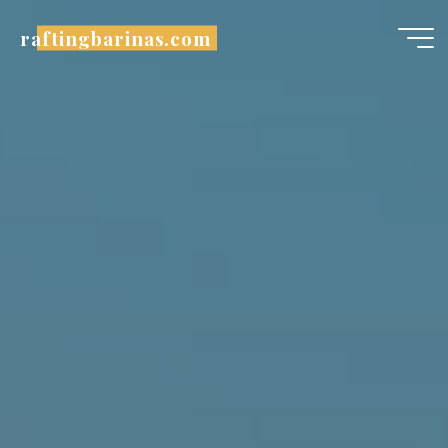
Skip
raftingbarinas.com
to
content