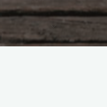
Dalam dunia perjudian, Live Draw HK Lotto sudah jadi
sebagai salah satu acara yang sangat dinantikan oleh para
para penggiat dan pecinta. Dengan yang semakin
meningkatnya togel HK, banyak individu yang berkeinginan
menyaksikan hasilnya dalam waktu nyata. Ini tidak hanya
memberikan perasaan keterhubungan, melainkan juga
menambah keseruan saat menanti hasil-hasil undian. Para
pecinta togel HK sudah tentu menantikan hasil-hasil terbaru
dan Live Hongkong Pools adalah solusi terbaik untuk itu.