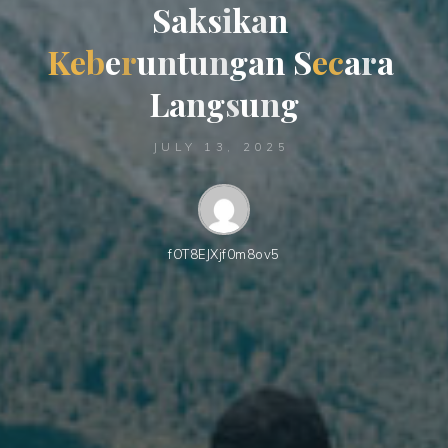
S
a
k
s
i
k
a
n
K
e
b
e
r
u
n
t
u
n
g
a
n
S
e
c
a
r
a
L
a
n
g
s
u
n
g
JULY 13, 2025
fOT8EJXjf0m8ov5