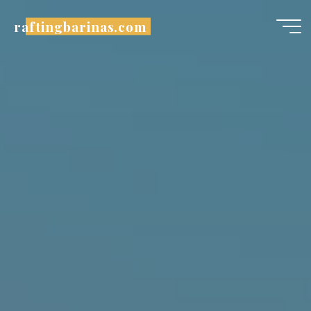
Skip
raftingbarinas.com
to
content