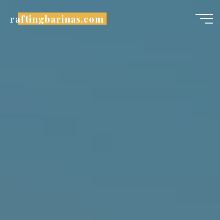
Skip
raftingbarinas.com
to
content