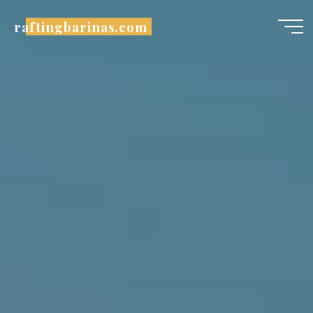
Skip
raftingbarinas.com
to
content