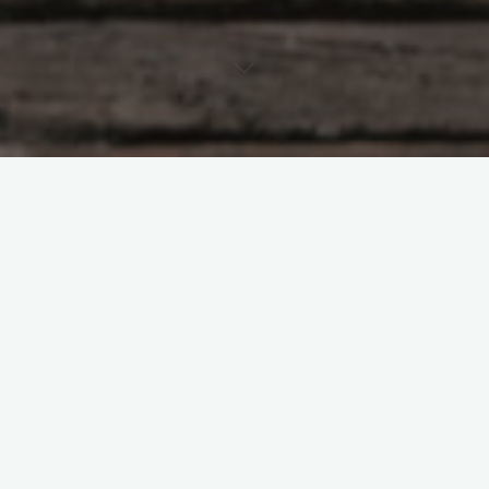
Bermain togel telah menjadi salah satu hiburan yang populer
di kalangan masyarakat. Dengan berbagai jenis permainan
yang tersedia, seperti Toto Slot, Toto Hk, dan Toto Togel,
banyak orang mencari cara yang benar untuk menikmati
pengalaman ini. Tidak hanya sekadar permainan
keberuntungan, memahami aturan dan strategi yang tepat
dapat meningkatkan peluang Anda untuk meraih keuntungan.
Dalam artikel ini, kita akan membahas secara mendalam
tentang berbagai bentuk togel, seperti Toto Slot 4D dan situs
Toto resmi yang menawarkan permainan ini. Dengan
informasi yang tepat, Anda dapat memilih tempat bermain