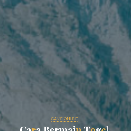
GAME ONLINE
C
a
r
a
B
e
r
m
a
i
n
T
o
g
e
l