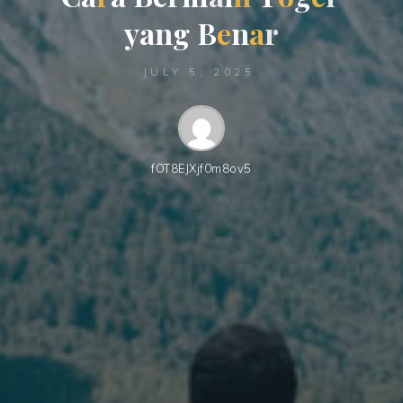
y
a
n
g
B
e
n
a
r
JULY 5, 2025
fOT8EJXjf0m8ov5